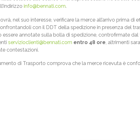
ll’indirizzo
info@bennati.com
.
à, nel suo interesse, verificare la merce all’arrivo prima di eff
 confrontandoli con il DDT della spedizione in presenza del tra
o essere annotate sulla bolla di spedizione, controfirmate d
enti
servizioclienti@bennati.com
entro 48 ore
, altrimenti sa
te contestazioni.
umento di Trasporto comprova che la merce ricevuta è conf