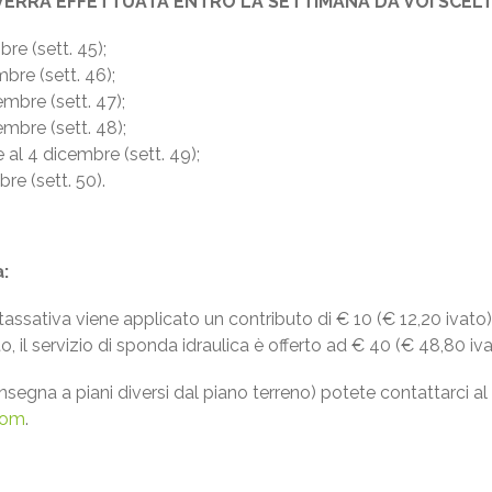
ERRÀ EFFETTUATA ENTRO LA SETTIMANA DA VOI SCEL
re (sett. 45);
bre (sett. 46);
mbre (sett. 47);
mbre (sett. 48);
al 4 dicembre (sett. 49);
re (sett. 50).
:
assativa viene applicato un contributo di € 10 (€ 12,20 ivato
to, il servizio di sponda idraulica è offerto ad € 40 (€ 48,80 i
consegna a piani diversi dal piano terreno) potete contattarci
com
.