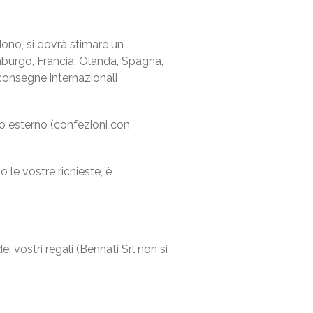
dono, si dovrà stimare un
mburgo, Francia, Olanda, Spagna,
 consegne internazionali
vo esterno (confezioni con
 le vostre richieste, è
dei vostri regali (Bennati Srl non si