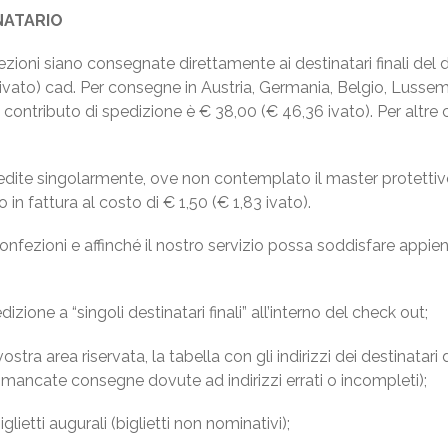
NATARIO
ezioni siano consegnate direttamente ai destinatari finali del 
 ivato) cad. Per consegne in Austria, Germania, Belgio, Lusse
 contributo di spedizione è € 38,00 (€ 46,36 ivato). Per altre
pedite singolarmente, ove non contemplato il master protetti
in fattura al costo di € 1,50 (€ 1,83 ivato).
onfezioni e affinché il nostro servizio possa soddisfare appieno
zione a “singoli destinatari finali” all’interno del check out;
ostra area riservata, la tabella con gli indirizzi dei destinatari 
 mancate consegne dovute ad indirizzi errati o incompleti);
glietti augurali (biglietti non nominativi);