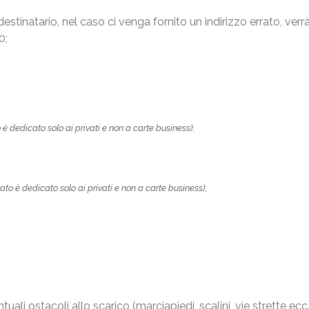
destinatario, nel caso ci venga fornito un indirizzo errato, ver
0;
è dedicato solo ai privati e non a carte business)
;
to è dedicato solo ai privati e non a carte business)
;
uali ostacoli allo scarico (marciapiedi, scalini, vie strette ecc