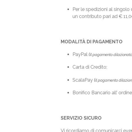
Per le spedizioni al singolo 
un contributo pari ad € 11,0
MODALITÀ DI PAGAMENTO
PayPal
(
I
l pagamento dilazionato 
Carta di Credito;
ScalaPay
(
I
l pagamento dilaziona
Bonifico Bancario all’ ordine
SERVIZIO SICURO
Vi ricordiamo di comunicarci event