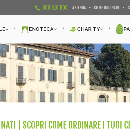
800 610 800
AZIENDA
COME ORDINARE
C
LE
ENOTECA
CHARITY
P
NATI | SCOPRI COME ORDINARE I TUOI C