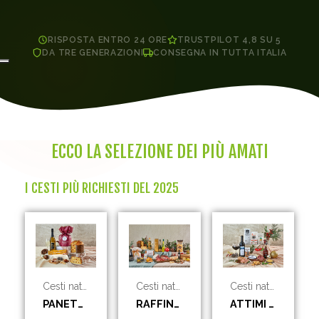
RISPOSTA ENTRO 24 ORE
TRUSTPILOT 4,8 SU 5
DA TRE GENERAZIONI
CONSEGNA IN TUTTA ITALIA
ECCO LA SELEZIONE DEI PIÙ AMATI
I CESTI PIÙ RICHIESTI DEL 2025
Cesti natalizi
Cesti natalizi
Cesti natalizi
PANETTONE E BOLLICINE
RAFFINATE EMOZIONI
ATTIMI DI FELICITÀ