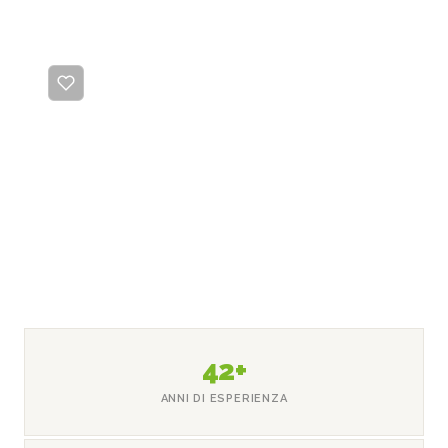
04
Regalo aziendale solidale
42+
ANNI DI ESPERIENZA