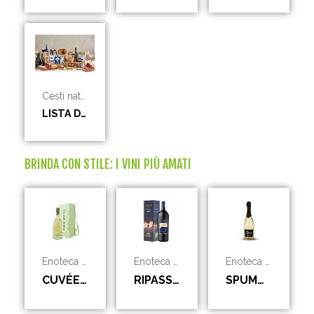
Cesti natalizi
LISTA DEI DESIDERI
BRINDA CON STILE: I VINI PIÙ AMATI
Enoteca Bennati
Enoteca Bennati
Enoteca Bennati
CUVÉE PRESTIGE CA' DEL BOSCO FRANCIACORTA DOCG IN ASTUCCIO ORIGINALE 75 CL
RIPASSO DELLA VALPOLLICELLA DOC MAGNUM IN ASTUCCIO ANNIVERSARIO 1,5 LT
SPUMANTE EXTRA DRY MILLESIMATO LE ANSE 75 CL