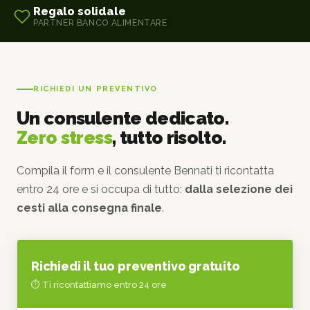
Regalo solidale
PARTNER BANCO ALIMENTARE
RICHIEDI UN PREVENTIVO
Un consulente dedicato.
Zero stress
, tutto risolto.
Compila il form e il consulente Bennati ti ricontatta
entro 24 ore e si occupa di tutto:
dalla selezione dei
cesti alla consegna finale
.
Richiedi il tuo preventivo gratuito
⏱ Ti ricontattiamo entro 24 ore