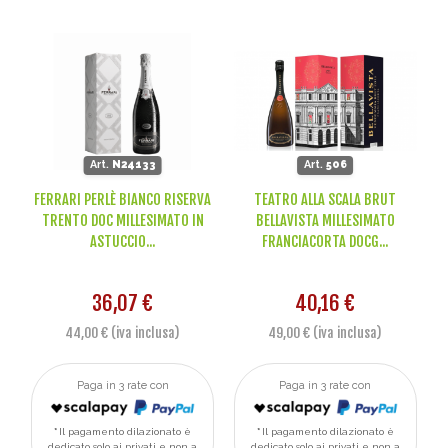
Art.
N24133
Art.
506
FERRARI PERLÈ BIANCO RISERVA
TEATRO ALLA SCALA BRUT
TRENTO DOC MILLESIMATO IN
BELLAVISTA MILLESIMATO
ASTUCCIO...
FRANCIACORTA DOCG...
36,07 €
40,16 €
44,00 € (iva inclusa)
49,00 € (iva inclusa)
Paga in 3 rate con
Paga in 3 rate con
Il pagamento dilazionato è
Il pagamento dilazionato è
dedicato solo ai privati e non a
dedicato solo ai privati e non a