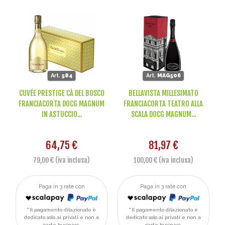
Art.
584
Art.
MAG506
CUVÉE PRESTIGE CÀ DEL BOSCO
BELLAVISTA MILLESIMATO
FRANCIACORTA DOCG MAGNUM
FRANCIACORTA TEATRO ALLA
IN ASTUCCIO...
SCALA DOCG MAGNUM...
64,75 €
81,97 €
79,00 € (iva inclusa)
100,00 € (iva inclusa)
Paga in 3 rate con
Paga in 3 rate con
Il pagamento dilazionato è
Il pagamento dilazionato è
dedicato solo ai privati e non a
dedicato solo ai privati e non a
carte business.
carte business.