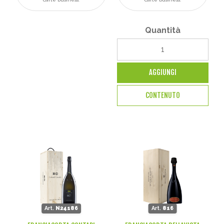
Quantità
AGGIUNGI
CONTENUTO
Art.
N24186
Art.
816