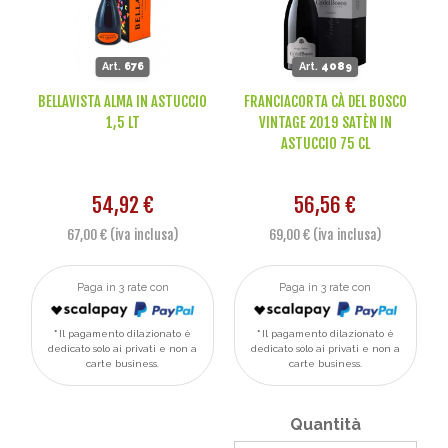
Art.
676
Art.
4089
BELLAVISTA ALMA IN ASTUCCIO
FRANCIACORTA CÀ DEL BOSCO
1,5 LT
VINTAGE 2019 SATÈN IN
ASTUCCIO 75 CL
54,92 €
56,56 €
67,00 € (iva inclusa)
69,00 € (iva inclusa)
Paga in 3 rate con
Paga in 3 rate con
Il pagamento dilazionato è
Il pagamento dilazionato è
dedicato solo ai privati e non a
dedicato solo ai privati e non a
carte business.
carte business.
Quantità