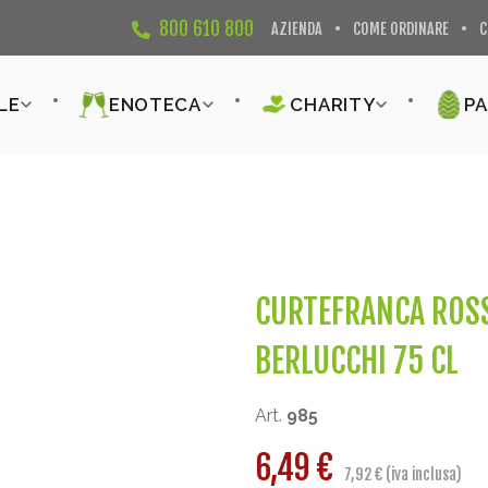
800 610 800
AZIENDA
COME ORDINARE
C
LE
ENOTECA
CHARITY
P
CURTEFRANCA ROSS
BERLUCCHI 75 CL
Art.
985
6,49 €
7,92 € (iva inclusa)