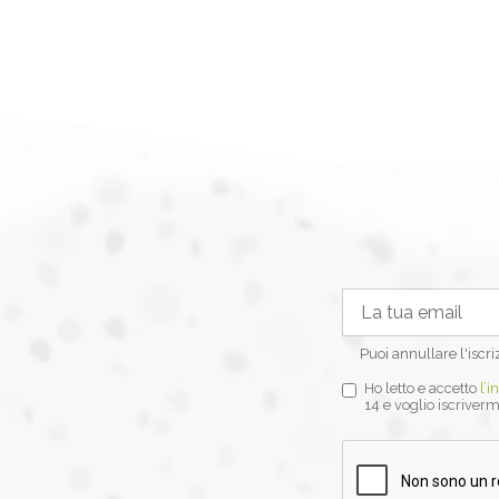
Puoi annullare l'iscr
Ho letto e accetto
l’i
14 e voglio iscriverm