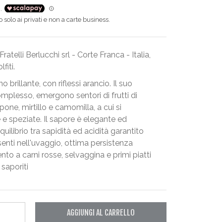
solo ai privati e non a carte business.
atelli Berlucchi srl - Corte Franca - Italia,
fiti.
 brillante, con riflessi arancio. Il suo
plesso, emergono sentori di frutti di
one, mirtillo e camomilla, a cui si
 speziate. Il sapore è elegante ed
uilibrio tra sapidità ed acidità garantito
esenti nell'uvaggio, ottima persistenza
nto a carni rosse, selvaggina e primi piatti
 saporiti
AGGIUNGI AL CARRELLO