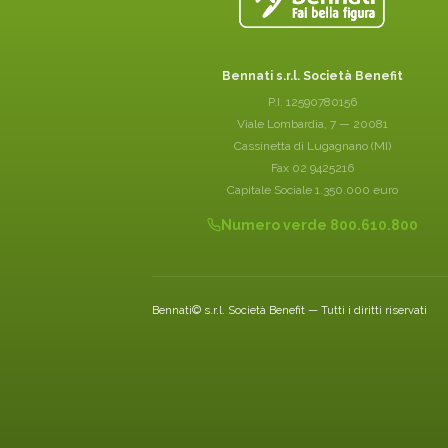
Bennati s.r.l. Società Benefit
P.I. 12590780156
Viale Lombardia, 7 — 20081
Cassinetta di Lugagnano (MI)
Fax 02 9425216
Capitale Sociale 1.350.000 euro
Numero verde 800.610.800
Bennati© s.r.l. Società Benefit — Tutti i diritti riservati