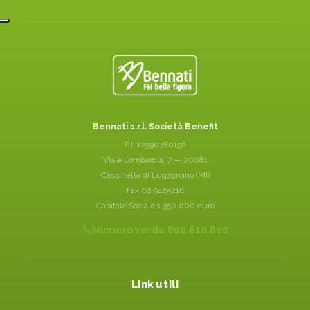
Bennati s.r.l. Società Benefit
P.I. 12590780156
Viale Lombardia, 7 — 20081
Cassinetta di Lugagnano (MI)
Fax 02 9425216
Capitale Sociale 1.350.000 euro
Numero verde 800.610.800
Link utili