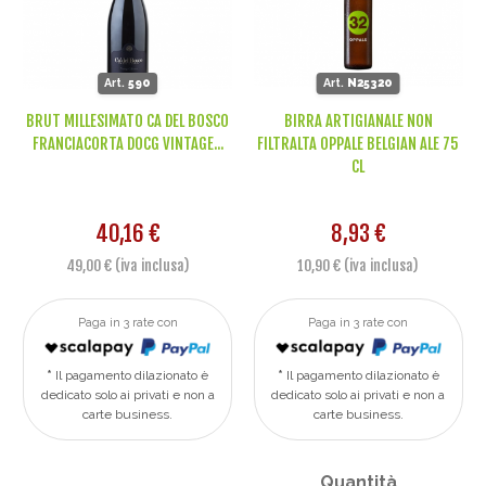
Art.
590
Art.
N25320
BRUT MILLESIMATO CA DEL BOSCO
BIRRA ARTIGIANALE NON
FRANCIACORTA DOCG VINTAGE...
FILTRALTA OPPALE BELGIAN ALE 75
CL
40,16 €
8,93 €
49,00 € (iva inclusa)
10,90 € (iva inclusa)
Paga in 3 rate con
Paga in 3 rate con
Il pagamento dilazionato è
Il pagamento dilazionato è
dedicato solo ai privati e non a
dedicato solo ai privati e non a
carte business.
carte business.
Quantità