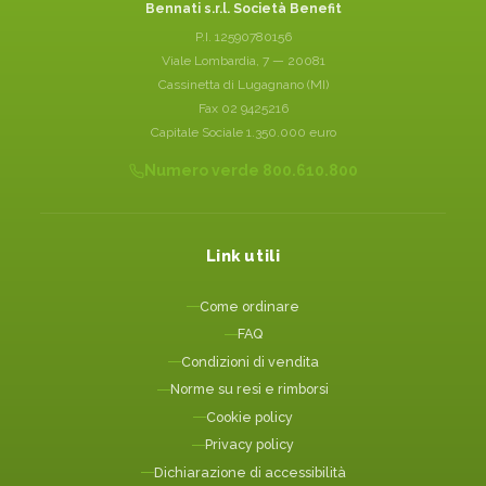
Bennati s.r.l. Società Benefit
P.I. 12590780156
Viale Lombardia, 7 — 20081
Cassinetta di Lugagnano (MI)
Fax 02 9425216
Capitale Sociale 1.350.000 euro
Numero verde 800.610.800
Link utili
Come ordinare
FAQ
Condizioni di vendita
Norme su resi e rimborsi
Cookie policy
Privacy policy
Dichiarazione di accessibilità