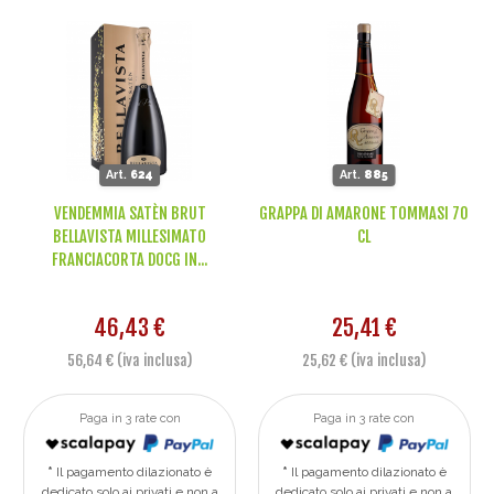
Art.
624
Art.
885
VENDEMMIA SATÈN BRUT
GRAPPA DI AMARONE TOMMASI 70
BELLAVISTA MILLESIMATO
CL
FRANCIACORTA DOCG IN...
46,43 €
25,41 €
56,64 € (iva inclusa)
25,62 € (iva inclusa)
Paga in 3 rate con
Paga in 3 rate con
Il pagamento dilazionato è
Il pagamento dilazionato è
dedicato solo ai privati e non a
dedicato solo ai privati e non a