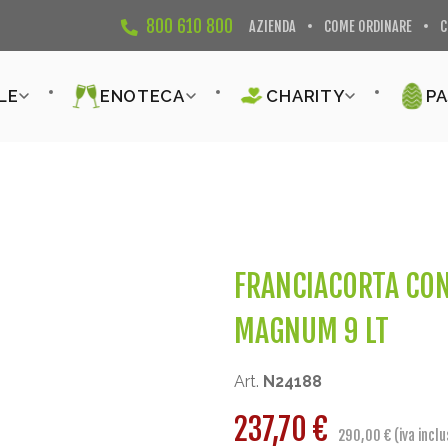
800 610 800
AZIENDA
COME ORDINARE
C
LE
ENOTECA
CHARITY
P
FRANCIACORTA CON
MAGNUM 9 LT
Art.
N24188
237,70 €
290,00 € (iva inclu