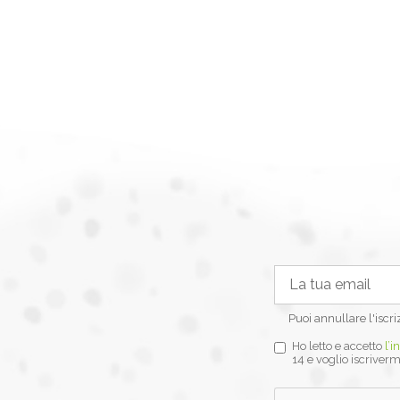
Puoi annullare l'iscr
Ho letto e accetto
l’i
14 e voglio iscriverm