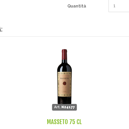
Quantità
A:
Art.
N24177
MASSETO 75 CL