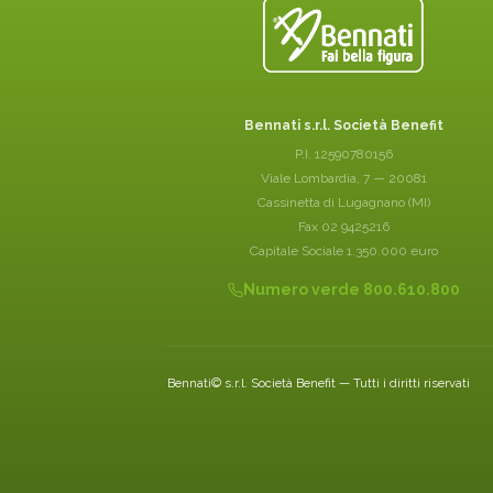
Bennati s.r.l. Società Benefit
P.I. 12590780156
Viale Lombardia, 7 — 20081
Cassinetta di Lugagnano (MI)
Fax 02 9425216
Capitale Sociale 1.350.000 euro
Numero verde 800.610.800
Bennati© s.r.l. Società Benefit — Tutti i diritti riservati