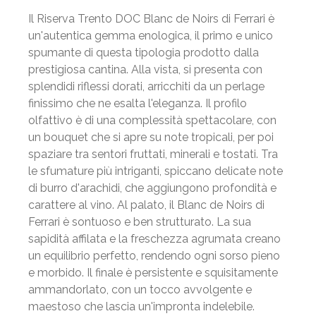
Il Riserva Trento DOC Blanc de Noirs di Ferrari è
un'autentica gemma enologica, il primo e unico
spumante di questa tipologia prodotto dalla
prestigiosa cantina. Alla vista, si presenta con
splendidi riflessi dorati, arricchiti da un perlage
finissimo che ne esalta l'eleganza. Il profilo
olfattivo è di una complessità spettacolare, con
un bouquet che si apre su note tropicali, per poi
spaziare tra sentori fruttati, minerali e tostati. Tra
le sfumature più intriganti, spiccano delicate note
di burro d'arachidi, che aggiungono profondità e
carattere al vino. Al palato, il Blanc de Noirs di
Ferrari è sontuoso e ben strutturato. La sua
sapidità affilata e la freschezza agrumata creano
un equilibrio perfetto, rendendo ogni sorso pieno
e morbido. Il finale è persistente e squisitamente
ammandorlato, con un tocco avvolgente e
maestoso che lascia un'impronta indelebile.