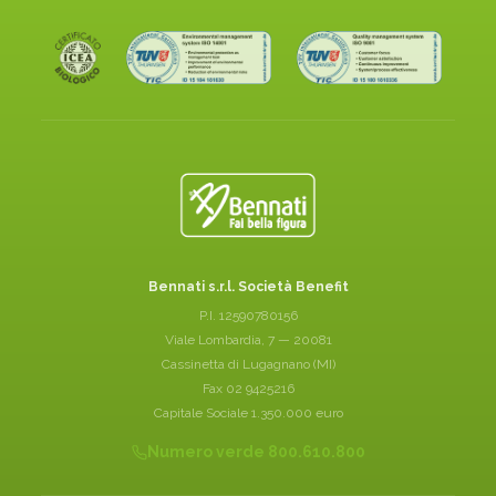
Bennati s.r.l. Società Benefit
P.I. 12590780156
Viale Lombardia, 7 — 20081
Cassinetta di Lugagnano (MI)
Fax 02 9425216
Capitale Sociale 1.350.000 euro
Numero verde 800.610.800