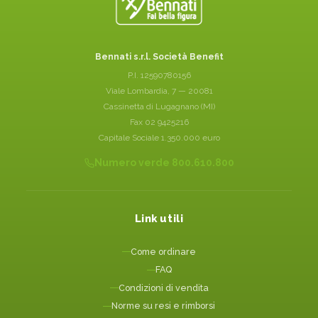
Bennati s.r.l. Società Benefit
P.I. 12590780156
Viale Lombardia, 7 — 20081
Cassinetta di Lugagnano (MI)
Fax 02 9425216
Capitale Sociale 1.350.000 euro
Numero verde 800.610.800
Link utili
Come ordinare
FAQ
Condizioni di vendita
Norme su resi e rimborsi