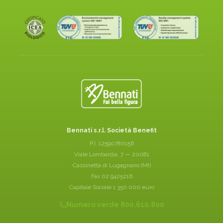
Bennati s.r.l. Società Benefit
P.I. 12590780156
Viale Lombardia, 7 — 20081
Cassinetta di Lugagnano (MI)
Fax 02 9425216
Capitale Sociale 1.350.000 euro
Numero verde 800.610.800