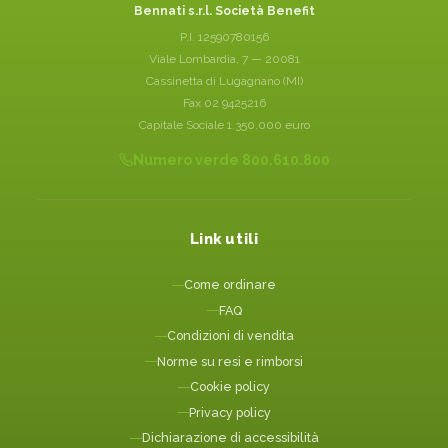
Bennati s.r.l. Società Benefit
P.I. 12590780156
Viale Lombardia, 7 — 20081
Cassinetta di Lugagnano (MI)
Fax 02 9425216
Capitale Sociale 1.350.000 euro
Numero verde 800.610.800
Link utili
Come ordinare
FAQ
Condizioni di vendita
Norme su resi e rimborsi
Cookie policy
Privacy policy
Dichiarazione di accessibilità