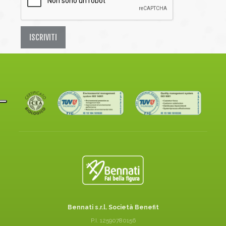
ISCRIVITI
Bennati s.r.l. Società Benefit
P.I. 12590780156