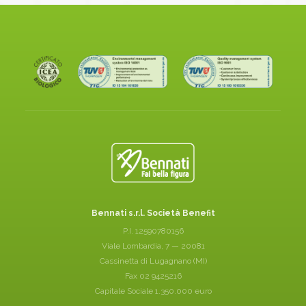
Bennati s.r.l. Società Benefit
P.I. 12590780156
Viale Lombardia, 7 — 20081
Cassinetta di Lugagnano (MI)
Fax 02 9425216
Capitale Sociale 1.350.000 euro