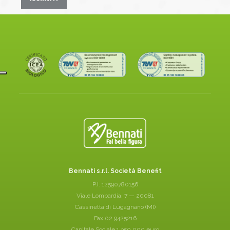
Bennati s.r.l. Società Benefit
P.I. 12590780156
Viale Lombardia, 7 — 20081
Cassinetta di Lugagnano (MI)
Fax 02 9425216
Capitale Sociale 1.350.000 euro