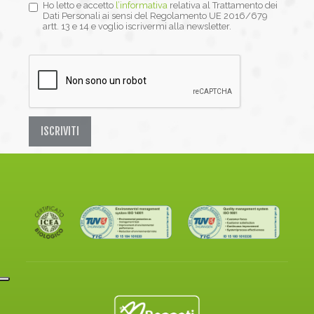
Ho letto e accetto
l’informativa
relativa al Trattamento dei
Dati Personali ai sensi del Regolamento UE 2016/679
artt. 13 e 14 e voglio iscrivermi alla newsletter.
ISCRIVITI