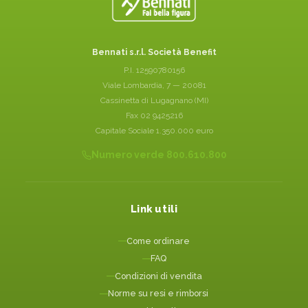
Bennati s.r.l. Società Benefit
P.I. 12590780156
Viale Lombardia, 7 — 20081
Cassinetta di Lugagnano (MI)
Fax 02 9425216
Capitale Sociale 1.350.000 euro
Numero verde 800.610.800
Link utili
Come ordinare
FAQ
Condizioni di vendita
Norme su resi e rimborsi