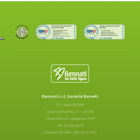
Bennati s.r.l. Società Benefit
P.I. 12590780156
Viale Lombardia, 7 — 20081
Cassinetta di Lugagnano (MI)
Fax 02 9425216
Capitale Sociale 1.350.000 euro