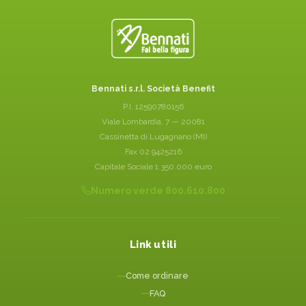
Bennati s.r.l. Società Benefit
P.I. 12590780156
Viale Lombardia, 7 — 20081
Cassinetta di Lugagnano (MI)
Fax 02 9425216
Capitale Sociale 1.350.000 euro
Numero verde 800.610.800
Link utili
Come ordinare
FAQ