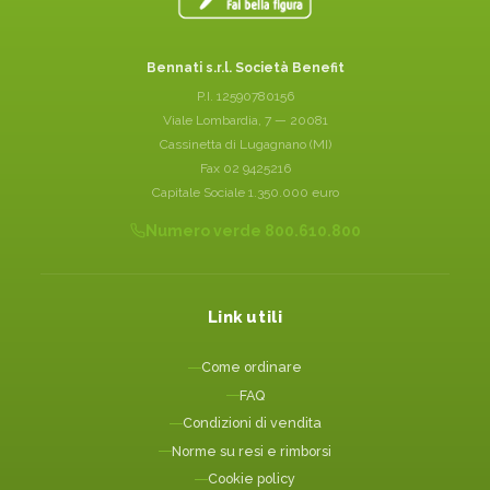
Bennati s.r.l. Società Benefit
P.I. 12590780156
Viale Lombardia, 7 — 20081
Cassinetta di Lugagnano (MI)
Fax 02 9425216
Capitale Sociale 1.350.000 euro
Numero verde 800.610.800
Link utili
Come ordinare
FAQ
Condizioni di vendita
Norme su resi e rimborsi
Cookie policy