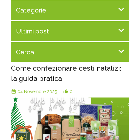
Categorie
Ultimi post
Cerca
Come confezionare cesti natalizi:
la guida pratica
date_range
thumb_up_alt
04 Novembre 2025
0