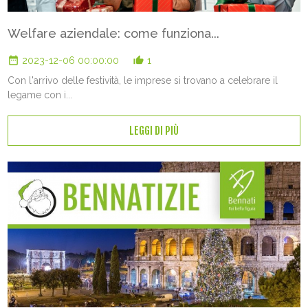
Welfare aziendale: come funziona...
date_range
thumb_up_alt
2023-12-06 00:00:00
1
Con l'arrivo delle festività, le imprese si trovano a celebrare il
legame con i...
LEGGI DI PIÙ