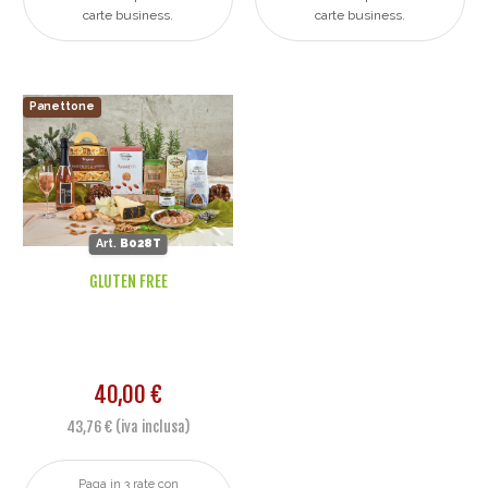
carte business.
carte business.
Panettone
Art.
B028T
GLUTEN FREE
40,00 €
43,76 € (iva inclusa)
Paga in 3 rate con