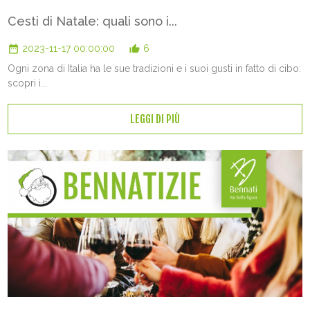
Cesti di Natale: quali sono i...
date_range
thumb_up_alt
2023-11-17 00:00:00
6
Ogni zona di Italia ha le sue tradizioni e i suoi gusti in fatto di cibo:
scopri i...
LEGGI DI PIÙ