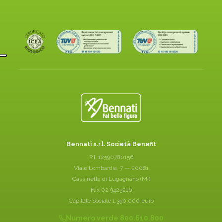
Bennati s.r.l. Società Benefit
P.I. 12590780156
Viale Lombardia, 7 — 20081
Cassinetta di Lugagnano (MI)
Fax 02 9425216
Capitale Sociale 1.350.000 euro
Numero verde 800.610.800