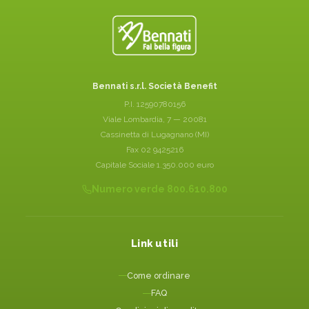
Bennati s.r.l. Società Benefit
P.I. 12590780156
Viale Lombardia, 7 — 20081
Cassinetta di Lugagnano (MI)
Fax 02 9425216
Capitale Sociale 1.350.000 euro
Numero verde 800.610.800
Link utili
Come ordinare
FAQ