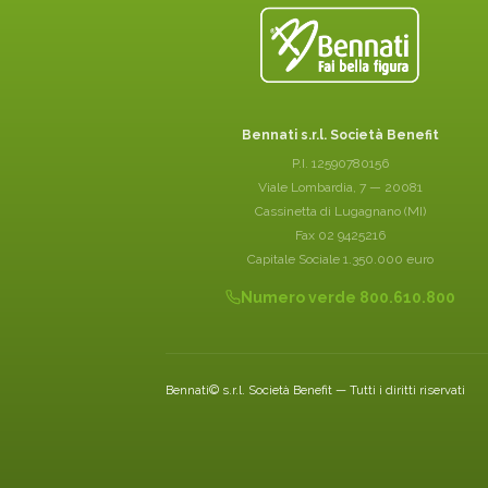
Bennati s.r.l. Società Benefit
P.I. 12590780156
Viale Lombardia, 7 — 20081
Cassinetta di Lugagnano (MI)
Fax 02 9425216
Capitale Sociale 1.350.000 euro
Numero verde 800.610.800
Bennati© s.r.l. Società Benefit — Tutti i diritti riservati