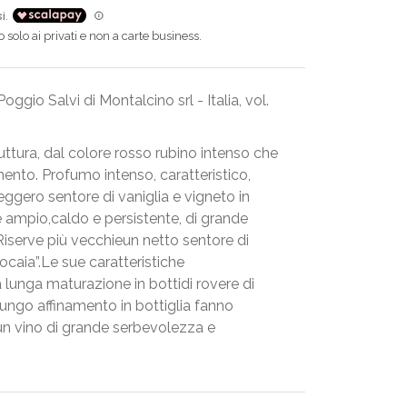
solo ai privati e non a carte business.
ggio Salvi di Montalcino srl - Italia, vol.
uttura, dal colore rosso rubino intenso che
ento. Profumo intenso, caratteristico,
ggero sentore di vaniglia e vigneto in
re ampio,caldo e persistente, di grande
Riserve più vecchieun netto sentore di
focaia”.Le sue caratteristiche
a lunga maturazione in bottidi rovere di
lungo affinamento in bottiglia fanno
un vino di grande serbevolezza e