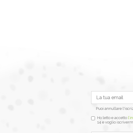
Puoi annullare l'iscr
Ho letto e accetto
l’i
14 e voglio iscriverm