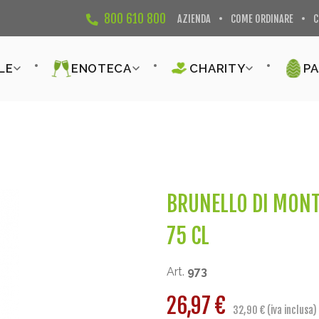
800 610 800
AZIENDA
COME ORDINARE
C
LE
ENOTECA
CHARITY
P
BRUNELLO DI MONT
75 CL
Art.
973
26,97 €
32,90 € (iva inclusa)