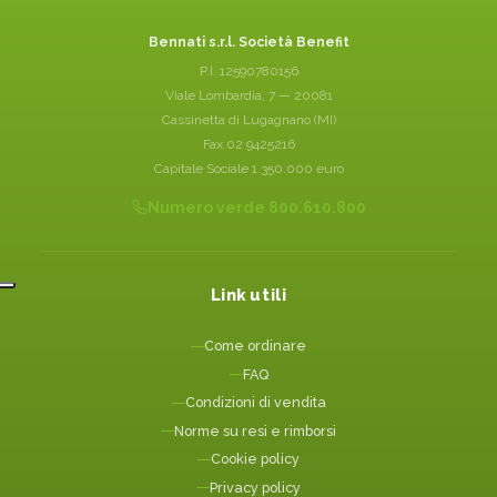
Bennati s.r.l. Società Benefit
P.I. 12590780156
Viale Lombardia, 7 — 20081
Cassinetta di Lugagnano (MI)
Fax 02 9425216
Capitale Sociale 1.350.000 euro
Numero verde 800.610.800
Link utili
Come ordinare
FAQ
Condizioni di vendita
Norme su resi e rimborsi
Cookie policy
Privacy policy