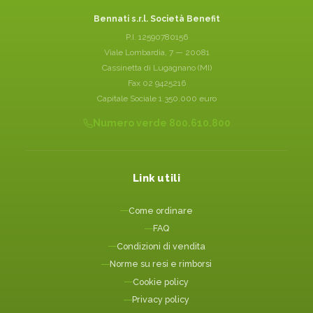
Bennati s.r.l. Società Benefit
P.I. 12590780156
Viale Lombardia, 7 — 20081
Cassinetta di Lugagnano (MI)
Fax 02 9425216
Capitale Sociale 1.350.000 euro
Numero verde 800.610.800
Link utili
Come ordinare
FAQ
Condizioni di vendita
Norme su resi e rimborsi
Cookie policy
Privacy policy