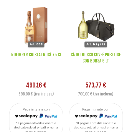
Art.
668
Art.
N24122
ROEDERER CRISTAL ROSÈ 75 CL
CÀ DEL BOSCO CUVEÈ PRESTIGE
CON BORSA 6 LT
490,16 €
573,77 €
598,00 € (iva inclusa)
700,00 € (iva inclusa)
Paga in 3 rate con
Paga in 3 rate con
Il pagamento dilazionato è
Il pagamento dilazionato è
dedicato solo ai privati e non a
dedicato solo ai privati e non a
carte business.
carte business.