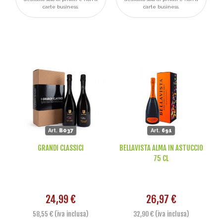
carte business.
carte business.
Art.
B037
Art.
691
GRANDI CLASSICI
BELLAVISTA ALMA IN ASTUCCIO
75 CL
24,99 €
26,97 €
58,55 € (iva inclusa)
32,90 € (iva inclusa)