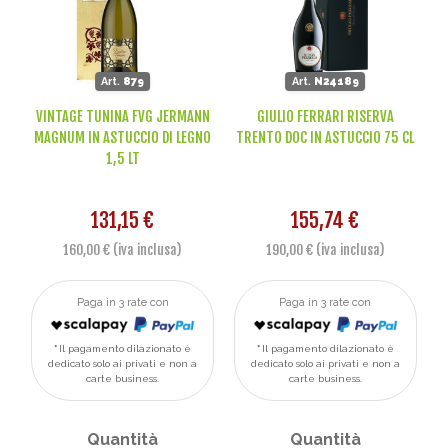
Art.
879
Art.
N24189
VINTAGE TUNINA FVG JERMANN
GIULIO FERRARI RISERVA
MAGNUM IN ASTUCCIO DI LEGNO
TRENTO DOC IN ASTUCCIO 75 CL
1,5 LT
131,15 €
155,74 €
160,00 € (iva inclusa)
190,00 € (iva inclusa)
Paga in 3 rate con
Paga in 3 rate con
Il pagamento dilazionato è
Il pagamento dilazionato è
dedicato solo ai privati e non a
dedicato solo ai privati e non a
carte business.
carte business.
Quantità
Quantità