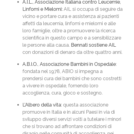
A.I.L., Associazione Italiana contro Leucemie,
Linfomi e Mielomi:
AIL si occupa di seguire da
vicino e portare cura e assistenza ai pazienti
affetti da leucemia, linfomi e mielomi e alle
loro famiglie, oltre a promuovere la ricerca
scientifica in questo campo e a sensibilizzare
le persone alla causa.
Bennati sostiene AIL
con donazioni di denaro da oltre quattro anni.
A.B.I.O.
,
Associazione Bambini in Ospedale
:
fondata nel 1978, ABIO si impegna a
prendersi cura dei bambini che sono costretti
a vivere in ospedale, fornendo loro
accoglienza, cura, gioco e sostegno.
L’Albero della vita
: questa associazione
promuove in Italia e in alcuni Paesi in via di
sviluppo diversi servizi volti a tutelare i minori
che si trovano ad affrontare condizioni di
disagio nelle comunità di accoglienza, nei