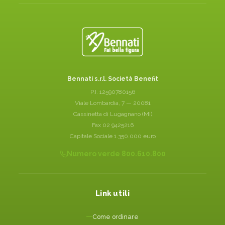
Bennati s.r.l. Società Benefit
P.I. 12590780156
Viale Lombardia, 7 — 20081
Cassinetta di Lugagnano (MI)
Fax 02 9425216
Capitale Sociale 1.350.000 euro
Numero verde 800.610.800
Link utili
Come ordinare