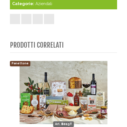
Categorie:
Aziendali
PRODOTTI CORRELATI
Panettone
Art.
B013T