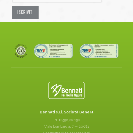
ISCRIVITI
Bennati s.r.l. Società Benefit
P.I. 12590780156
Viale Lombardia, 7 — 20081