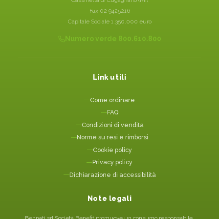
Cassinetta di Lugagnano (MI)
Fax 02 9425216
Capitale Sociale 1.350.000 euro
Numero verde 800.610.800
Link utili
Come ordinare
FAQ
Condizioni di vendita
Norme su resi e rimborsi
Cookie policy
Privacy policy
Dichiarazione di accessibilità
Note legali
Bennati srl Società Benefit promuove un consumo responsabile.